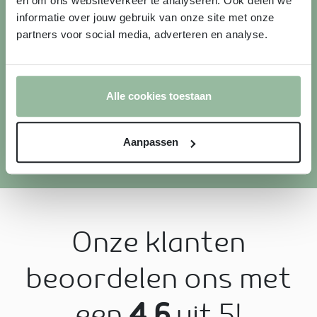
en om ons websiteverkeer te analyseren. Ook delen we
informatie over jouw gebruik van onze site met onze
Beste Groenteman van
partners voor social media, adverteren en analyse.
Nederland
Alle cookies toestaan
Lees hier meer over
Aanpassen
Onze klanten
beoordelen ons met
een
4.6
uit 5!