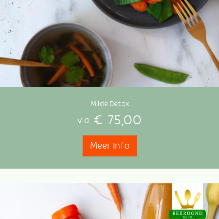
Milde Detox
€
75,00
v.a.
Meer info