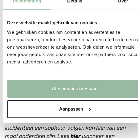
Toestemming
Details
Over
manier om bijvoorbeeld ongezonde
tussendoortjes te vervangen en tegelijkertijd je
Deze website maakt gebruik van cookies
dagelijkse inname van gezonde voedingsstoffen
We gebruiken cookies om content en advertenties te
structureel te verhogen. Dus gooi die vriezer
personaliseren, om functies voor social media te bieden en 
maar vol met gezondheid!
ons websiteverkeer te analyseren. Ook delen we informatie
over jouw gebruik van onze site met onze partners voor soci
*‘On-hold claim’; in afwachting van goedkeuring
media, adverteren en analyse.
door de Europese Unie
(https://www.efsa.europa.eu/en/topics/topic/gen
function-health-claims-under-article-13)
Alle cookies toestaan
** Let op: een sapkuur biedt geen structurele
oplossing voor een betere gezondheid. Een goede
Aanpassen
gezondheid wordt bereikt door een gezond,
bewust en gevarieerd voedingspatroon!
Incidenteel een sapkuur volgen kan hiervan een
mooi onderdeel zijn. Lees
hier
wanneer een