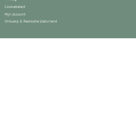
Cookiebeleid
Mijn account
Ontwerp & Realisatie
Webvriend