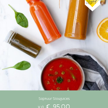
Sapkuur Slowjuices
€
95,00
v.a.