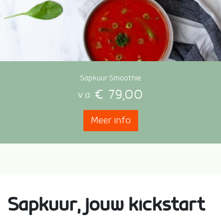
Sapkuur Smoothie
€
79,00
v.a.
Meer info
Sapkuur, jouw kickstart