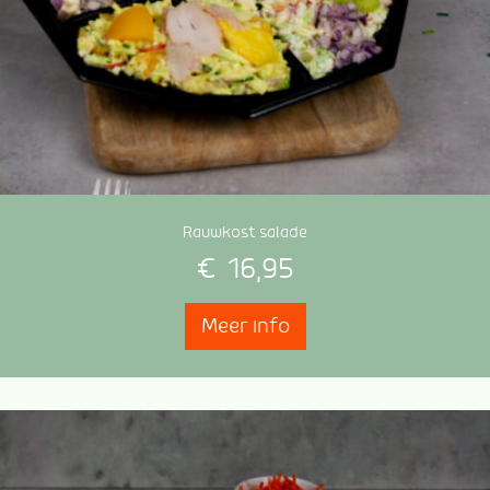
Rauwkost salade
€
16,95
Meer info