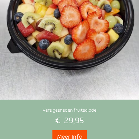
Vers gesneden fruitsalade
€
29,95
Meer info