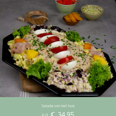
Salade van het huis
€
34,95
v.a.