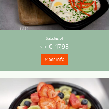
Saladeslof
€
17,95
v.a.
Meer info