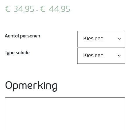
Prijsklasse:
€
34,95
€
44,95
-
€34,95
tot
€44,95
Aantal personen
Type salade
Opmerking
Opmerking