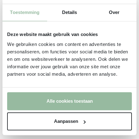
Wij zijn gevestigd in Veenendaal, maar leveren
Toestemming
Details
Over
ook in de nabijgelegen plaatsen. We bezorgen
onder andere in Ederveen, Rhenen, Amerongen,
Deze website maakt gebruik van cookies
Lunteren, Bennekom, Scherpenzeel, Ede,
We gebruiken cookies om content en advertenties te
personaliseren, om functies voor social media te bieden
Leersum, Maarsbergen en Wageningen. Onze
en om ons websiteverkeer te analyseren. Ook delen we
sapkuren leveren wij door heel Nederland. Onze
informatie over jouw gebruik van onze site met onze
partners voor social media, adverteren en analyse.
leveringsvoorwaarden vindt u
hier
.
Afhalen
in de winkel
Alle cookies toestaan
We ontvangen u graag in onze winkel waar we uw
bestelling met zorg klaarzetten. Wij vinden het
Aanpassen
ontzettend leuk u persoonlijk te ontmoeten!