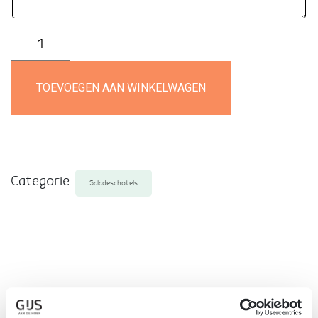
Salade
van
het
TOEVOEGEN AAN WINKELWAGEN
huis
aantal
Categorie:
Saladeschotels
Thuis laten
bezorgen