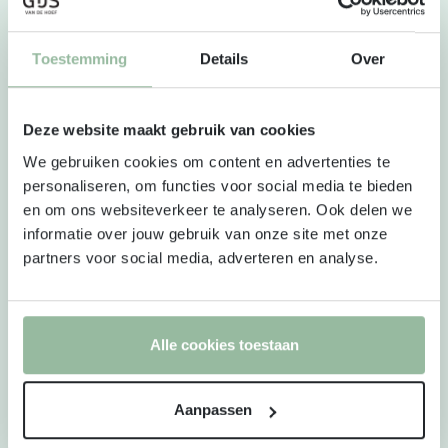
Een luxe en royale saladebowl
Een goed gevulde wrap
Toestemming
Details
Over
Flesje huisgemaakte fruitsmoothie
Een lekker stuk fruit
Deze website maakt gebruik van cookies
Het pakket is desgewenst uit te breiden met vers
We gebruiken cookies om content en advertenties te
personaliseren, om functies voor social media te bieden
afgebakken breekbrood met huisgemaakte dips
en om ons websiteverkeer te analyseren. Ook delen we
(+2.95 p.p.), volle yoghurt met biologische en
informatie over jouw gebruik van onze site met onze
glutenvrije granola (+2.75 p.p.) en met vers
partners voor social media, adverteren en analyse.
gesneden fruitsalade (+2.95 p.p.)
De lunch wordt aangeleverd in 1-persoons
Alle cookies toestaan
verpakkingen (deze zijn niet als afzonderlijke
pakketjes verpakt)
Aanpassen