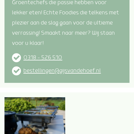
Groentechefs die passie hebben voor
lekker eten! Echte Foodies die telkens met
plezier aan de slag gaan voor de ultieme
verrassing! Smaakt naar meer? Wij staan
voor u klaar!
0318 – 526 510
bestellingen@gijsvandehoef.nl