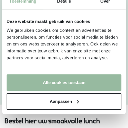
Toestemming
Details
Over
Een lekker stuk fruit
Het pakket is desgewenst uit te breiden met vers
Deze website maakt gebruik van cookies
afgebakken breekbrood met huisgemaakte dips
We gebruiken cookies om content en advertenties te
(+2.95 p.p.), volle yoghurt met biologische en
personaliseren, om functies voor social media te bieden
en om ons websiteverkeer te analyseren. Ook delen we
glutenvrije granola (+2.75 p.p.) en met vers
informatie over jouw gebruik van onze site met onze
gesneden fruitsalade (+2.95 p.p.)
partners voor social media, adverteren en analyse.
De lunch wordt aangeleverd in 1-persoons
verpakkingen (deze zijn niet als afzonderlijke
Alle cookies toestaan
pakketjes verpakt)
Aanpassen
Bestel hier uw smaakvolle lunch