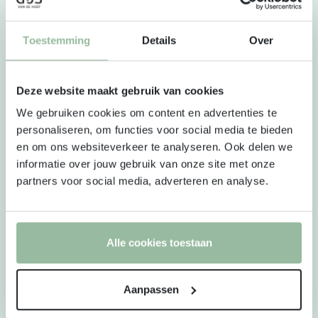
Een luxe en royale saladebowl
Een goed gevulde wrap
Toestemming
Details
Over
Flesje huisgemaakte fruitsmoothie
Een lekker stuk fruit
Deze website maakt gebruik van cookies
Het pakket is desgewenst uit te breiden met vers
We gebruiken cookies om content en advertenties te
afgebakken breekbrood met huisgemaakte dips
personaliseren, om functies voor social media te bieden
en om ons websiteverkeer te analyseren. Ook delen we
(+2.95 p.p.), volle yoghurt met biologische en
informatie over jouw gebruik van onze site met onze
glutenvrije granola (+2.75 p.p.) en met vers
partners voor social media, adverteren en analyse.
gesneden fruitsalade (+2.95 p.p.)
De lunch wordt aangeleverd in 1-persoons
Alle cookies toestaan
verpakkingen (deze zijn niet als afzonderlijke
pakketjes verpakt)
Aanpassen