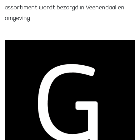
assortiment wordt bezorgd in Veenendaal en
omgeving.