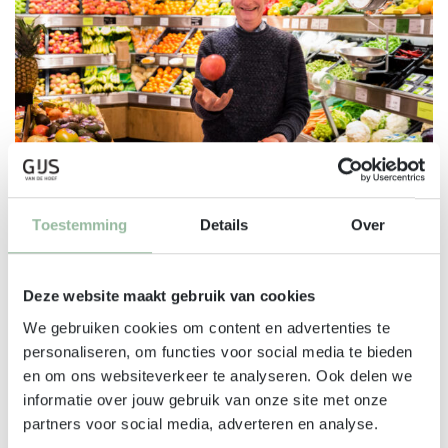
Toestemming
Details
Over
Deze website maakt gebruik van cookies
We gebruiken cookies om content en advertenties te
Gemak
personaliseren, om functies voor social media te bieden
en om ons websiteverkeer te analyseren. Ook delen we
informatie over jouw gebruik van onze site met onze
Wij maken gezond eten makkelijk. Onze kant-en-
partners voor social media, adverteren en analyse.
klaarmaaltijden, smoothies en salades zijn