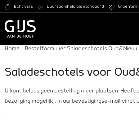
Écht vers
Duurzaamheid als standaard
Groente in
Home
-
Bestelformulier Saladeschotels Oud&Nieuw
Saladeschotels voor Ou
U kunt helaas geen bestelling meer plaatsen. Heeft 
bezorging mogelijk). In uw bevestigingse-mail vindt
.